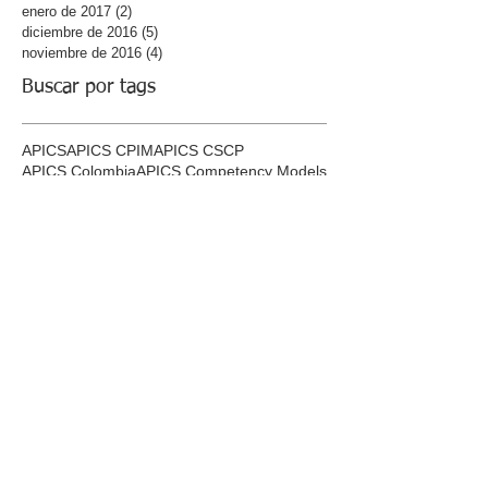
enero de 2017
(2)
2 entradas
diciembre de 2016
(5)
5 entradas
noviembre de 2016
(4)
4 entradas
Buscar por tags
APICS
APICS CPIM
APICS CSCP
APICS Colombia
APICS Competency Models
APICS Supply Chain Council
APICS competency model
ASCM
ATP
Actividades de valor en la cadena de suministro
Ambientes de Producción
Análisis estadístico en la cadena de suministro
App Studio
Assemble to Order
Available to Promise
Beneficios de las certificaciones APICS
CLTD
CPIM
CSCP
Cadena de suministro hospitales
Cadena de suministro humanitaria
Cadena de suministro retailers
Cadena deSuministro
Cadenas de suministro eficientes
Cadenas de suministro especializadas