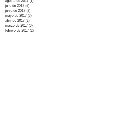
agosto de 2017
(1)
1 entrada
julio de 2017
(5)
5 entradas
junio de 2017
(2)
2 entradas
mayo de 2017
(3)
3 entradas
abril de 2017
(2)
2 entradas
marzo de 2017
(3)
3 entradas
febrero de 2017
(2)
2 entradas
enero de 2017
(2)
2 entradas
diciembre de 2016
(5)
5 entradas
noviembre de 2016
(4)
4 entradas
Buscar por tags
APICS
APICS CPIM
APICS CSCP
APICS Colombia
APICS Competency Models
APICS Supply Chain Council
APICS competency model
ASCM
ATP
Actividades de valor en la cadena de suministro
Ambientes de Producción
Análisis estadístico en la cadena de suministro
App Studio
Assemble to Order
Available to Promise
Beneficios de las certificaciones APICS