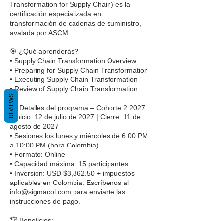
Transformation for Supply Chain) es la
e
certificación especializada en
2
transformación de cadenas de suministro,
0
avalada por ASCM.
2
7
🎯 ¿Qué aprenderás?
• Supply Chain Transformation Overview
• Preparing for Supply Chain Transformation
• Executing Supply Chain Transformation
• Review of Supply Chain Transformation
REVIEWS
📋 Detalles del programa – Cohorte 2 2027:
• Inicio: 12 de julio de 2027 | Cierre: 11 de
agosto de 2027
• Sesiones los lunes y miércoles de 6:00 PM
a 10:00 PM (hora Colombia)
• Formato: Online
• Capacidad máxima: 15 participantes
• Inversión: USD $3,862.50 + impuestos
aplicables en Colombia. Escríbenos al
info@sigmacol.com para enviarte las
instrucciones de pago.
🏆 Beneficios: