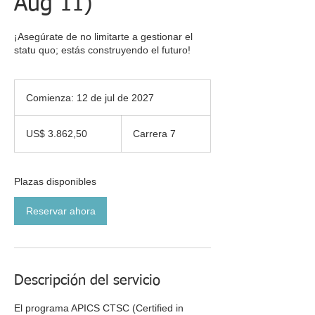
Aug 11)
¡Asegúrate de no limitarte a gestionar el
statu quo; estás construyendo el futuro!
Comienza: 12 de jul de 2027
C
o
3.862,50
m
dólares
US$ 3.862,50
Carrera 7
estadounidenses
i
e
n
z
Plazas disponibles
a
:
Reservar ahora
1
2
d
e
j
Descripción del servicio
u
l
El programa APICS CTSC (Certified in
d