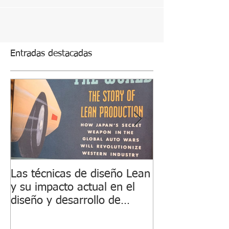
Entradas destacadas
Las técnicas de diseño Lean
Transformació
y su impacto actual en el
de Suministro 
diseño y desarrollo de
de Movilidad El