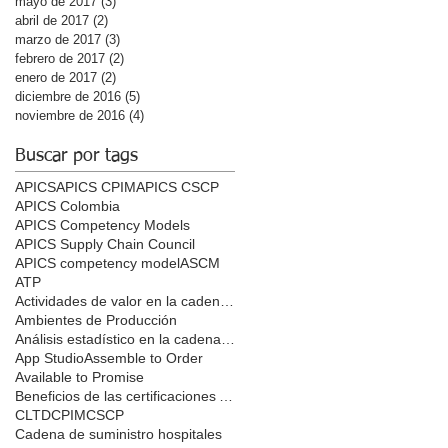
mayo de 2017
(3)
3 entradas
abril de 2017
(2)
2 entradas
marzo de 2017
(3)
3 entradas
febrero de 2017
(2)
2 entradas
enero de 2017
(2)
2 entradas
diciembre de 2016
(5)
5 entradas
noviembre de 2016
(4)
4 entradas
Buscar por tags
APICS
APICS CPIM
APICS CSCP
APICS Colombia
APICS Competency Models
APICS Supply Chain Council
APICS competency model
ASCM
ATP
Actividades de valor en la cadena de suministro
Ambientes de Producción
Análisis estadístico en la cadena de suministro
App Studio
Assemble to Order
Available to Promise
Beneficios de las certificaciones APICS
CLTD
CPIM
CSCP
Cadena de suministro hospitales