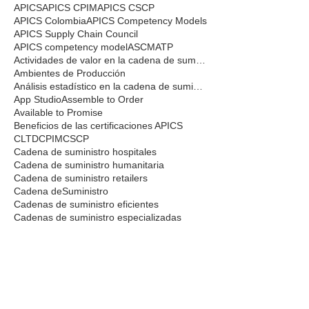
APICS
APICS CPIM
APICS CSCP
APICS Colombia
APICS Competency Models
APICS Supply Chain Council
APICS competency model
ASCM
ATP
Actividades de valor en la cadena de suministro
Ambientes de Producción
Análisis estadístico en la cadena de suministro
App Studio
Assemble to Order
Available to Promise
Beneficios de las certificaciones APICS
CLTD
CPIM
CSCP
Cadena de suministro hospitales
Cadena de suministro humanitaria
Cadena de suministro retailers
Cadena deSuministro
Cadenas de suministro eficientes
Cadenas de suministro especializadas
Calidad
Cambio Climático
Capacitaciones Supply Chain
Capital budgeting
Carrying costs
Certificaciones APICS
Certificaciones APICS Colombia
Certificaciones ASCM
Certificaciones Centro y Sur America